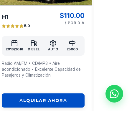
$110.00
H1
Fortune
/ POR DÍA
5.0
5.
2016/2018
DIESEL
AUTO
25000
2015/2018
D
Radio AM/FM • CD/MP3 • Aire
Radio AM/FM 
acondicionado • Excelente Capacidad de
acondicionado
Pasajeros y Climatización
de Asientos A
ALQ
ALQUILAR AHORA