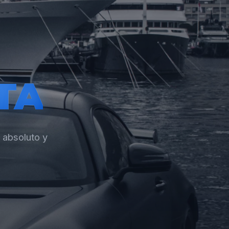
TA
 absoluto y